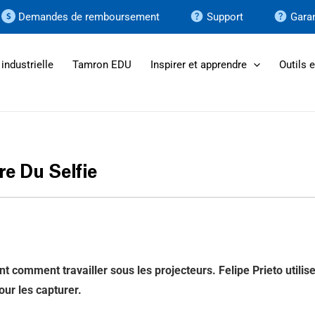
Demandes de remboursement
Support
Garan
industrielle
Tamron EDU
Inspirer et apprendre
Outils 
re Du Selfie
ent comment travailler sous les projecteurs. Felipe Prieto ut
ur les capturer.