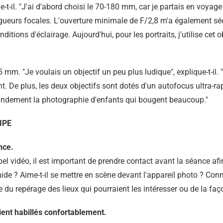
ue-t-il. "J'ai d'abord choisi le 70-180 mm, car je partais en voyage
eurs focales. L'ouverture minimale de F/2,8 m'a également sédui
tions d'éclairage. Aujourd'hui, pour les portraits, j'utilise cet o
5 mm. "Je voulais un objectif un peu plus ludique", explique-t-il. 
. De plus, les deux objectifs sont dotés d'un autofocus ultra-rap
grandement la photographie d'enfants qui bougent beaucoup."
IPE
nce.
el vidéo, il est important de prendre contact avant la séance afi
ide ? Aime-t-il se mettre en scène devant l'appareil photo ? Conn
sse du repérage des lieux qui pourraient les intéresser ou de la fa
oient habillés confortablement.