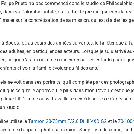
elipe Prieto n'a pas commencé dans le studio de Philadelphie où 
 dans sa Colombie natale, où il a fait le premier pas vers la réa
films et sur la concrétisation de sa mission, qui est d'aider les
 à Bogota et, au cours des années suivantes, je l'ai étendue à l'ar
es adultes, en particulier des acteurs. Lorsque je suis arrivé a
lles, ce qui m'a amené à me concentrer sur les enfants plutôt que 
enfants et voir la famille évoluer au fil des ans."
cela se voit dans ses portraits, qu'il complète par des photographi
 dit que ce qu'elle appréciait le plus dans mon travail, c'est que 
xplique-t-il. "J'aime aussi travailler en extérieur. Les enfants se
un studio.
lipe utilise le
Tamron 28-75mm F/2.8
Di III
VXD G2
et le
70-180
système d'appareil photo sans miroir Sony il y a deux ans, j'ai 