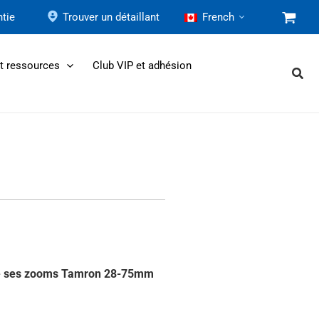
tie
Trouver un détaillant
French
et ressources
Club VIP et adhésion
ilise ses zooms Tamron 28-75mm