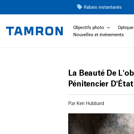
Skip
Rabais instantanés
to
content
Objectifs photo
Optique 
Nouvelles et événements
La Beauté De L'ob
Pénitencier D'État
Par Ken Hubbard