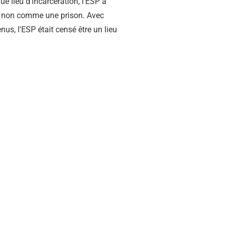
e lieu d'incarcération, l'ESP a
et non comme une prison. Avec
us, l'ESP était censé être un lieu