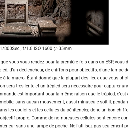
1/800Sec., f/1.8 ISO 1600 @ 35mm
 que vous vous rendez pour la première fois dans un ESP, vous 
répied, d'un déclencheur, de chiffons pour objectifs, d'une lamp
le à la macro. Étant donné que la plupart des lieux que vous ph
tion sera très lente et un trépied sera nécessaire pour capturer u
mande est important pour la même raison que le trépied, c'est-à
mobile, sans aucun mouvement, aussi minuscule soit-il, pendant 
ns les couloirs et les cellules du pénitencier, donc un bon chiff
e objectif propre. Comme de nombreuses cellules sont encore c
l'intérieur sans une lampe de poche. Ne l'utilisez pas seulement po