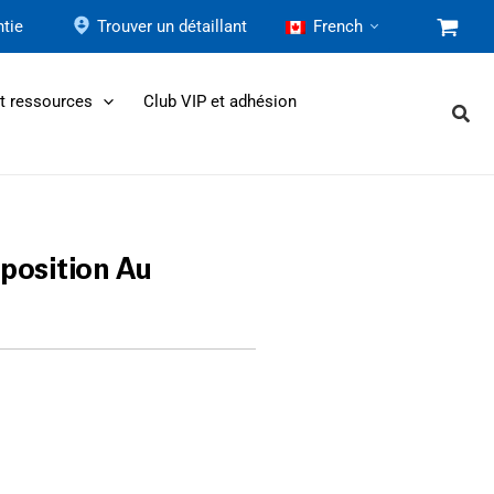
tie
Trouver un détaillant
French
et ressources
Club VIP et adhésion
position Au