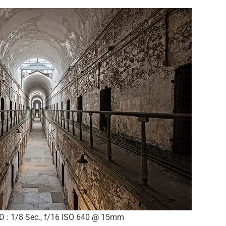
 : 1/8 Sec., f/16 ISO 640 @ 15mm