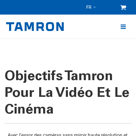
Skip
FR
to
content
Objectifs Tamron
Pour La Vidéo Et Le
Cinéma
Avec l'essor des caméras sans miroir haute résolution et