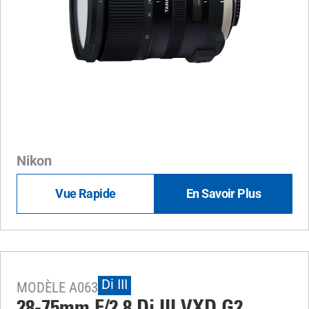
Nikon
Vue Rapide
En Savoir Plus
Di III
MODÈLE A063
28-75mm F/2.8
Di III
VXD G2