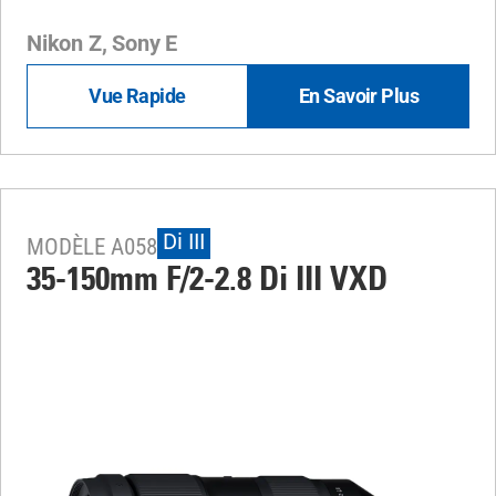
Nikon Z, Sony E
Vue Rapide
En Savoir Plus
Di III
MODÈLE A058
35-150mm F/2-2.8
Di III
VXD