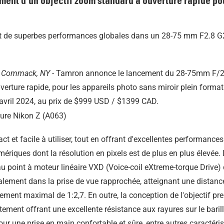
nt d'un objectif zoom standard à ouverture rapide po
et de superbes performances globales dans un 28-75 mm F2.8 G2 
, Commack, NY -
Tamron annonce le lancement du 28-75mm F/
erture rapide, pour les appareils photo sans miroir plein forma
8 avril 2024, au prix de $999 USD / $1399 CAD.
et facile à utiliser, tout en offrant d'excellentes performances
mériques dont la résolution en pixels est de plus en plus élevée
 point à moteur linéaire VXD (Voice-coil eXtreme-torque Drive) qu
également dans la prise de vue rapprochée, atteignant une dista
ement maximal de 1:2,7. En outre, la conception de l'objectif pre
êtement offrant une excellente résistance aux rayures sur le barill
r une prise en main confortable et sûre, entre autres caractéris