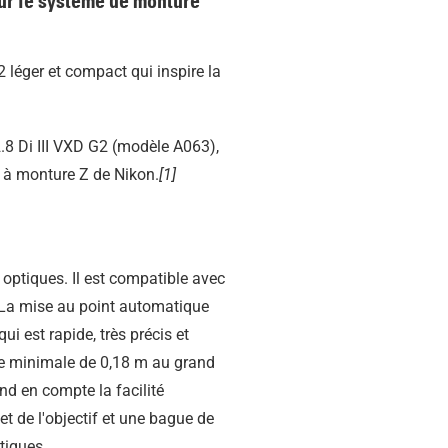
ur le système de monture
léger et compact qui inspire la
2.8
Di III
VXD G2 (modèle A063),
t à monture Z de Nikon.
[1]
 optiques. Il est compatible avec
. La mise au point automatique
i est rapide, très précis et
nce minimale de 0,18 m au grand
nd en compte la facilité
et de l'objectif et une bague de
tiques.