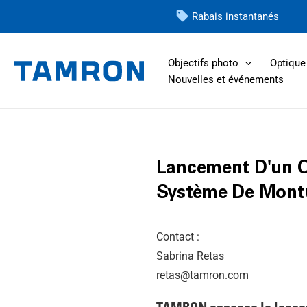
Skip
Rabais instantanés
to
content
Objectifs photo
Optique 
Nouvelles et événements
Lancement D'un O
Système De Mont
Contact :
Sabrina Retas
retas@tamron.com