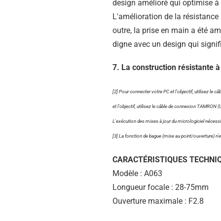
design amélioré qui optimise à la 
L'amélioration de la résistance à
outre, la prise en main a été 
digne avec un design qui signifi
7. La construction résistante 
[2] Pour connecter votre PC et l'objectif, utilise
et l'objectif, utilisez le câble de connexion TAMRON 
L'exécution des mises à jour du micrologiciel nécessi
[3] La fonction de bague (mise au point/ouverture) n'
CARACTÉRISTIQUES TECHNI
Modèle : A063
Longueur focale : 28-75mm
Ouverture maximale : F2.8