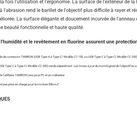
fois l'utilisation et l'ergonomie. La surface de l'extérieur de la le
 l'abrasion rend le barillet de l'objectif plus difficile à rayer et 
améliorée. La surface élégante et doucement incurvée de l'annea
e beauté fonctionnelle et haute qualité.
à l'humidité et le revêtement en fluorine assurent une protecti
z le câble de connexion TAMRON (USB Type-A à Type-C/ Modèle CC-150, ou USB Type-C à Type-C/ Modèle CC-35
(USB Type-C à Type-C/ Modèle CC-350) vendu séparément. Les mises à jour du micrologiciel de l'objectif ne so
te l'utilitaire TAMRON Lens pour PC et un ordinateur.
est pas prise en charge pour la monture Nikon Z.
QUES