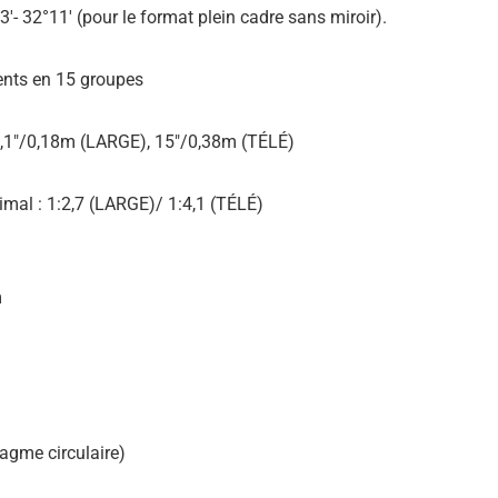
′- 32°11′ (pour le format plein cadre sans miroir).
ents en 15 groupes
 7,1″/0,18m (LARGE), 15″/0,38m (TÉLÉ)
mal : 1:2,7 (LARGE)/ 1:4,1 (TÉLÉ)
m
agme circulaire)