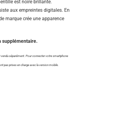
ntille est noire brillante.
résiste aux empreintes digitales. En
u de marque crée une apparence
on supplémentaire.
0) vendu séparément. Pour connecter votre smartphone
nt pas prises en charge avec la version mobile.