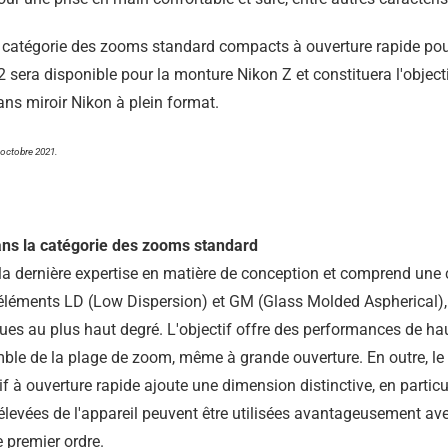
 catégorie des zooms standard compacts à ouverture rapide pour
era disponible pour la monture Nikon Z et constituera l'objectif
ans miroir Nikon à plein format.
8 octobre 2021.
dans la catégorie des zooms standard
a dernière expertise en matière de conception et comprend une 
éléments LD (Low Dispersion) et GM (Glass Molded Aspherical),
ques au plus haut degré. L'objectif offre des performances de hau
semble de la plage de zoom, même à grande ouverture. En outre, l
f à ouverture rapide ajoute une dimension distinctive, en particuli
levées de l'appareil peuvent être utilisées avantageusement av
e premier ordre.