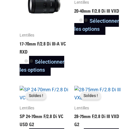
Lentilles
plusieurs
plusieurs
20-40mm F/2.8
Di III
VXD
variantes.
variantes.
Sélectionner
Les
Les
les options
options
options
Lentilles
peuvent
peuvent
17-70mm F/2.8
Di III
-A
VC
être
être
RXD
choisies
choisies
Sélectionner
sur
sur
les options
la
la
page
page
du
du
Ce
Ce
Soldes !
Soldes !
produit
produit
produit
produit
a
a
Lentilles
Lentilles
plusieurs
plusieurs
SP 24-70mm F/2.8 Di VC
28-75mm F/2.8
Di III
VXD
variantes.
variantes.
USD G2
G2