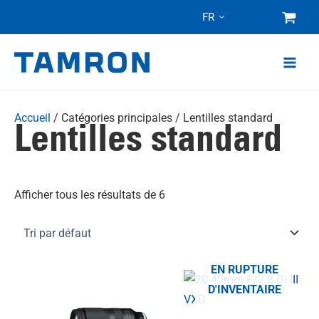
Skip
FR
to
content
Accueil
/ Catégories principales / Lentilles standard
Lentilles standard
Afficher tous les résultats de 6
EN RUPTURE
Ce
Ce
D'INVENTAIRE
produit
produit
a
a