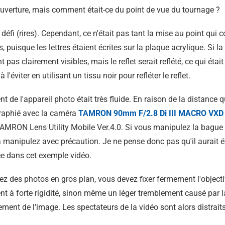
d'ouverture, mais comment était-ce du point de vue du tournage ?
 défi (rires). Cependant, ce n'était pas tant la mise au point qui 
ts, puisque les lettres étaient écrites sur la plaque acrylique. Si l
nt pas clairement visibles, mais le reflet serait reflété, ce qui étai
'éviter en utilisant un tissu noir pour refléter le reflet.
 de l'appareil photo était très fluide. En raison de la distance 
raphié avec la caméra
TAMRON 90mm F/2.8
Di III
MACRO VXD 
TAMRON Lens Utility Mobile Ver.4.0. Si vous manipulez la bague 
 manipulez avec précaution. Je ne pense donc pas qu'il aurait ét
ée dans cet exemple vidéo.
 des photos en gros plan, vous devez fixer fermement l'objectif
nt à forte rigidité, sinon même un léger tremblement causé par l
ment de l'image. Les spectateurs de la vidéo sont alors distrait