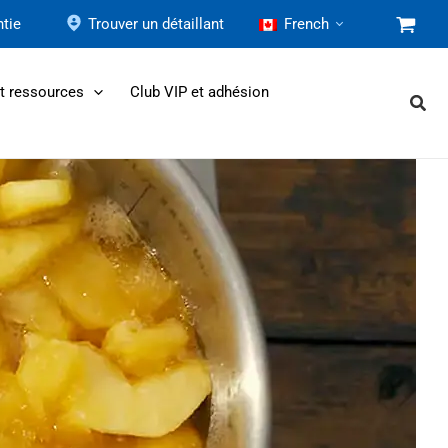
tie
Trouver un détaillant
French
et ressources
Club VIP et adhésion