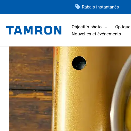
Skip
Rabais instantanés
to
content
Objectifs photo
Optique 
Nouvelles et événements